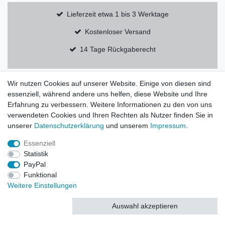
Lieferzeit etwa 1 bis 3 Werktage
Kostenloser Versand
14 Tage Rückgaberecht
Wir nutzen Cookies auf unserer Website. Einige von diesen sind
essenziell, während andere uns helfen, diese Website und Ihre
Widerrufs­recht
Widerrufs­formular
Impressum
Erfahrung zu verbessern. Weitere Informationen zu den von uns
verwendeten Cookies und Ihren Rechten als Nutzer finden Sie in
unserer
Daten­schutz­erklärung
und unserem
Impressum
.
Daten­schutz­erklärung
AGB
Essenziell
Statistik
PayPal
Funktional
© Copyright 2026 | Alle Rechte vorbehalten.
Weitere Einstellungen
Auswahl akzeptieren
Alle akzeptieren