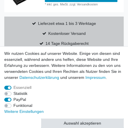
*
inkl. ges. MwSt.
zzgl.
Versandkosten
Lieferzeit etwa 1 bis 3 Werktage
Kostenloser Versand
14 Tage Rückgaberecht
Wir nutzen Cookies auf unserer Website. Einige von diesen sind
essenziell, während andere uns helfen, diese Website und Ihre
Erfahrung zu verbessern. Weitere Informationen zu den von uns
verwendeten Cookies und Ihren Rechten als Nutzer finden Sie in
Widerrufs­recht
Widerrufs­formular
Impressum
unserer
Daten­schutz­erklärung
und unserem
Impressum
.
Essenziell
Daten­schutz­erklärung
AGB
Statistik
PayPal
Funktional
Weitere Einstellungen
© Copyright 2026 | Alle Rechte vorbehalten.
Auswahl akzeptieren
Alle akzeptieren