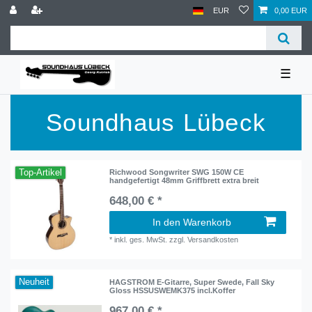
EUR
0,00 EUR
☰
Soundhaus Lübeck
Top-Artikel
Richwood Songwriter SWG 150W CE
handgefertigt 48mm Griffbrett extra breit
648,00 € *
In den Warenkorb
*
inkl. ges. MwSt.
zzgl.
Versandkosten
Neuheit
HAGSTROM E-Gitarre, Super Swede, Fall Sky
Gloss HSSUSWEMK375 incl.Koffer
967,00 € *