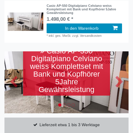
Casio AP-550 Digitalpiano Celviano weiss
Komplettset mit Bank und Kopfhörer 5Jahre
Gewährsleistung
1.498,00 € *
In den Warenkorb
*
inkl. ges. MwSt.
zzgl.
Versandkosten
Casio AP-550
Digitalpiano Celviano
weiss Komplettset mit
Bank und Kopfhörer
5Jahre
Zurück
Nächst
Gewährsleistung
Lieferzeit etwa 1 bis 3 Werktage