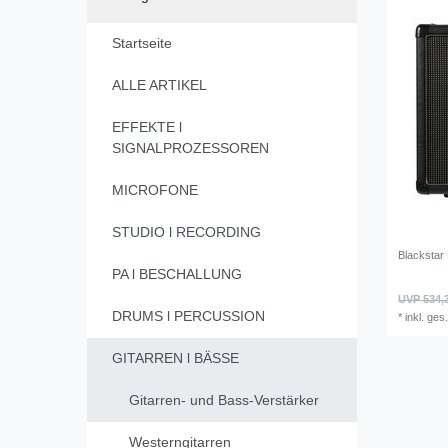
Startseite
ALLE ARTIKEL
EFFEKTE l
SIGNALPROZESSOREN
MICROFONE
STUDIO l RECORDING
Blacksta
PA l BESCHALLUNG
UVP 534,
DRUMS l PERCUSSION
*
inkl. ges
GITARREN l BÄSSE
Gitarren- und Bass-Verstärker
Westerngitarren