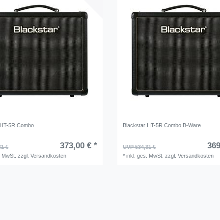
r HT-5R Combo
Blackstar HT-5R Combo B-Ware
373,00 € *
369
31 €
UVP 534,31 €
. MwSt.
zzgl.
Versandkosten
*
inkl. ges. MwSt.
zzgl.
Versandkosten