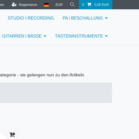
den
Registrieren
EUR
0
0,00 EUR
STUDIO l RECORDING
PA l BESCHALLUNG
GITARREN l BÄSSE
TASTENINSTRUMENTE
kategorie - sie gelangen nun zu den Artikeln.