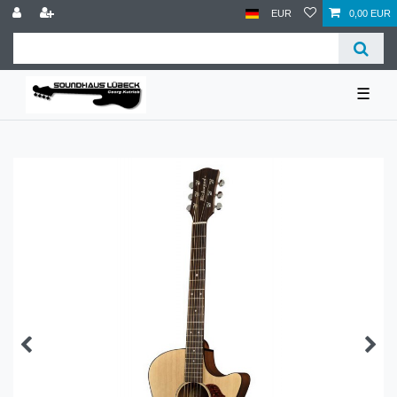
EUR
0,00 EUR
☰