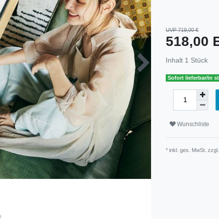
UVP 719,00 €
518,00
Inhalt
1
Stück
Sofort lieferbar/in s
Wunschliste
* inkl. ges. MwSt. zzgl